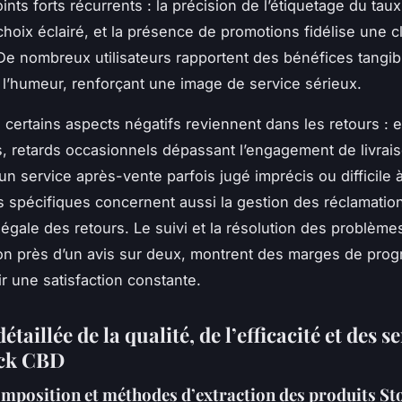
ints forts récurrents : la précision de l’étiquetage du ta
choix éclairé, et la présence de promotions fidélise une c
De nombreux utilisateurs rapportent des bénéfices tangibl
l’humeur, renforçant une image de service sérieux.
certains aspects négatifs reviennent dans les retours : 
retards occasionnels dépassant l’engagement de livrai
un service après-vente parfois jugé imprécis ou difficile à
s spécifiques concernent aussi la gestion des réclamation
légale des retours. Le suivi et la résolution des problèm
lon près d’un avis sur deux, montrent des marges de prog
ir une satisfaction constante.
étaillée de la qualité, de l’efficacité et des s
ck CBD
omposition et méthodes d’extraction des produits S