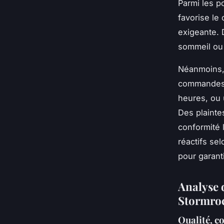
Parmi les po
favorise le 
exigeante. 
sommeil ou 
Néanmoins, 
commandes, 
heures, ou 
Des plainte
conformité 
réactifs se
pour garant
Analyse d
Stormro
Qualité, c