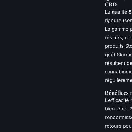
CBD
La
qualité 
rigoureuse
La gamme pr
résines, ch
produits St
goût Stormr
résultent d
cannabinoïd
régulièrem
Bénéfices r
L’efficacité
bien-être. 
l’endormiss
retours pou