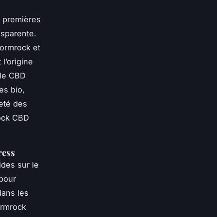
s premières
sparente.
ormrock et
l’origine
ile CBD
es bio,
eté des
rock CBD
ress
ides sur le
 pour
dans les
ormrock