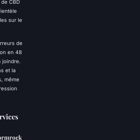
ux de CBD
lientèle
es sur le
erreurs de
son en 48
 joindre.
s et la
es, même
ression
ervices
tormrock