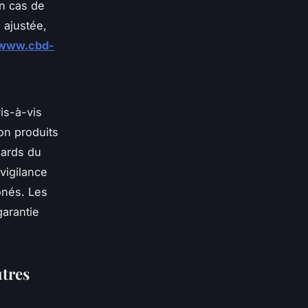
en cas de
 ajustée,
/www.cbd-
is-à-vis
on produits
dards du
 vigilance
ônés. Les
garantie
utres