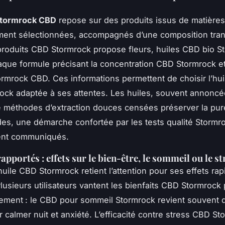
Stormrock CBD
repose sur des produits issus de matière
ment sélectionnées, accompagnés d’une composition tran
oduits CBD Stormrock propose fleurs, huiles CBD bio St
aque formule précisant la concentration CBD Stormrock et 
ormrock CBD. Ces informations permettent de choisir l’hu
ock adaptée à ses attentes. Les huiles, souvent annoncé
e méthodes d’extraction douces censées préserver la pur
es, une démarche confortée par les tests qualité Storm
ent communiqués.
apportés : effets sur le bien-être, le sommeil ou le st
 huile CBD Stormrock retient l’attention pour ses effets rap
Plusieurs utilisateurs vantent les bienfaits CBD Stormrock
ement : le CBD pour sommeil Stormrock revient souvent 
r calmer nuit et anxiété. L’efficacité contre stress CBD St