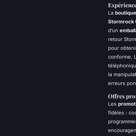
Expérience
La
boutique
Stormrock
d’un
emball
retour Storm
pour obten
conforme. 
téléphonique
la manipula
erreurs ponc
Offres pro
Les
promot
fidèles : c
programmes 
encouragen