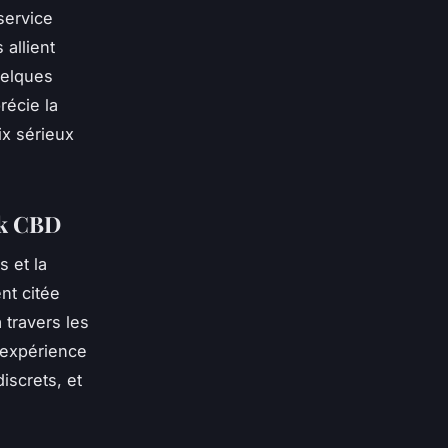
service
 allient
uelques
récie la
ix sérieux
ck CBD
s et la
nt citée
à travers les
l’expérience
iscrets, et