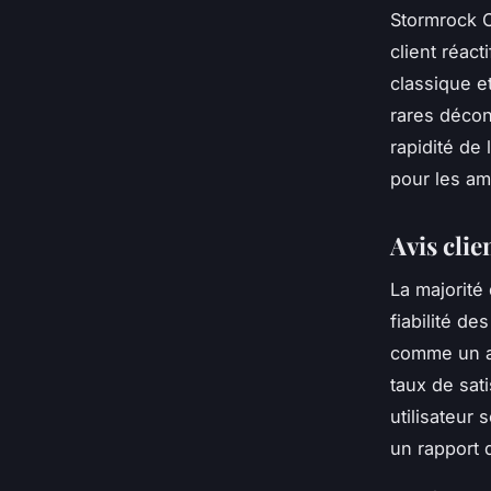
Stormrock C
client réact
classique et
rares décon
rapidité de 
pour les a
Avis cli
La majorité 
fiabilité d
comme un a
taux de sati
utilisateur 
un rapport 