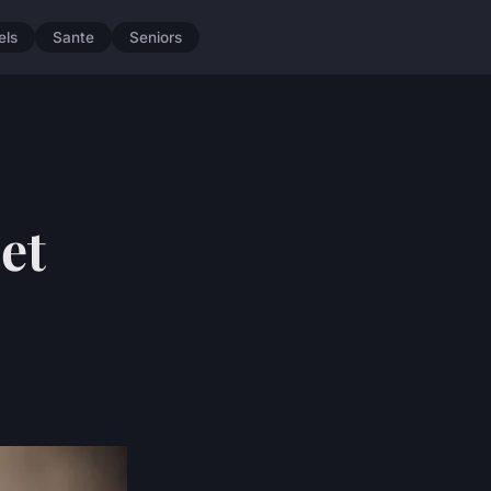
els
Sante
Seniors
et