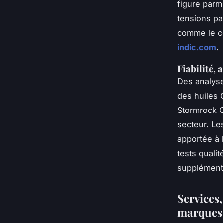
figure parm
tensions pa
comme le c
indic.com
.
Fiabilité, 
Des analyse
des huiles 
Stormrock C
secteur. Les
apportée à 
tests quali
supplémentai
Services,
marques