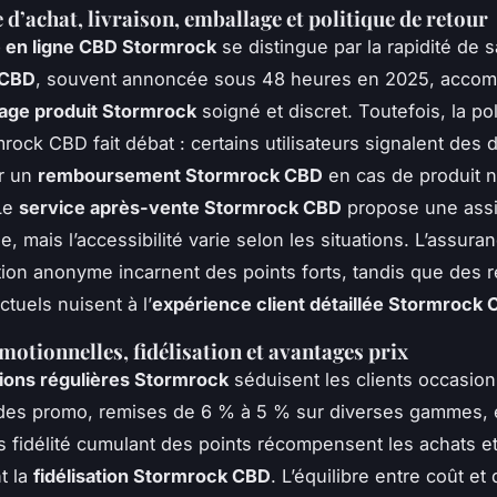
 d’achat, livraison, emballage et politique de retour
 en ligne CBD Stormrock
se distingue par la rapidité de 
 CBD
, souvent annoncée sous 48 heures en 2025, acco
age produit Stormrock
soigné et discret. Toutefois, la pol
rock CBD fait débat : certains utilisateurs signalent des di
ir un
remboursement Stormrock CBD
en cas de produit 
Le
service après-vente Stormrock CBD
propose une ass
, mais l’accessibilité varie selon les situations. L’assuran
tion anonyme incarnent des points forts, tandis que des r
tuels nuisent à l’
expérience client détaillée Stormrock
motionnelles, fidélisation et avantages prix
ions régulières Stormrock
séduisent les clients occasion
odes promo, remises de 6 % à 5 % sur diverses gammes, 
fidélité cumulant des points récompensent les achats e
t la
fidélisation Stormrock CBD
. L’équilibre entre coût et