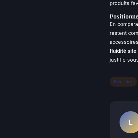
produits fa
Positionn
En comparai
restent com
accessoires
fluidité si
justifie so
Bien-etre
L