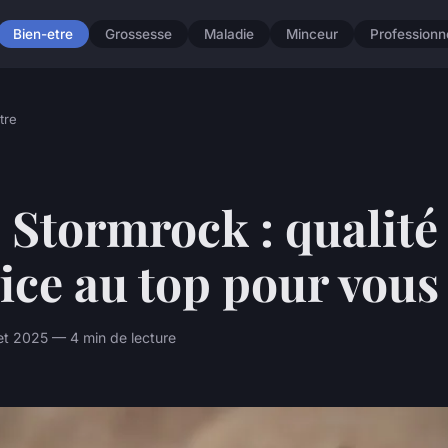
Bien-etre
Grossesse
Maladie
Minceur
Professionn
tre
 Stormrock : qualité 
ice au top pour vous
let 2025 — 4 min de lecture