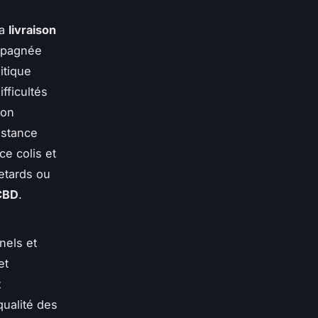
sa
livraison
mpagnée
itique
fficultés
non
istance
ce colis et
etards ou
 CBD
.
nels et
et
t
 qualité des